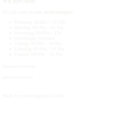
Wij zijn open
Wij zijn open op
zon- en feestdagen
!
Maandag: 08.00u – 18.30u
Dinsdag: 08.00u – 18.30u
Woensdag: 08.00u – 13u
Donderdag: Gesloten
Vrijdag: 08.00u – 18.30u
Zaterdag: 08.00u – 18.30u
Zondag: 08.00u – 18.30u
algemene voorwaarden
privacyvoorwaarden
Made by your wingman F-reddie
Close
Home
Menu
Online bestellen
Hup de panne in
t Mag ook gemakkelijk