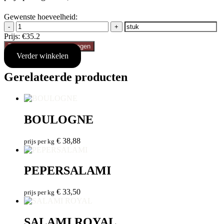
Gewenste hoeveelheid:
-
+
Prijs:
€35.2
Toevoegen aan winkelwagen
Verder winkelen
Gerelateerde producten
BOULOGNE
€
38,88
prijs per kg
PEPERSALAMI
€
33,50
prijs per kg
SALAMI ROYAL