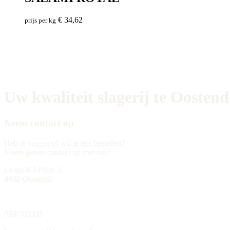
€
34,62
prijs per kg
Uw kwaliteit slagerij te Oostend
Neem contact op
Heb je vragen of wil je iets bestellen?
Neem gerust contact op met ons!
Leopold I-Plein 3,
8400 Oostende
059/705335