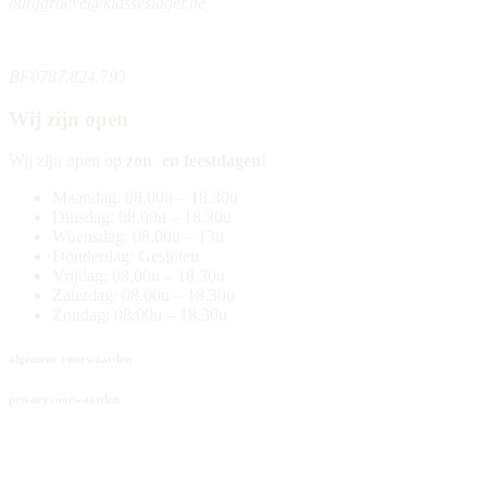
burggraeve@klasseslager.be
BE0787.824.793
Wij zijn open
Wij zijn open op
zon- en feestdagen
!
Maandag: 08.00u – 18.30u
Dinsdag: 08.00u – 18.30u
Woensdag: 08.00u – 13u
Donderdag: Gesloten
Vrijdag: 08.00u – 18.30u
Zaterdag: 08.00u – 18.30u
Zondag: 08.00u – 18.30u
algemene voorwaarden
privacyvoorwaarden